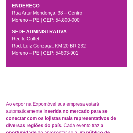
ENDEREÇO
Rua Artur Mendonça, 38 – Centro
Moreno – PE | CEP: 54.800-000
SEDE ADMINISTRATIVA
Recife Outlet
Rod. Luiz Gonzaga, KM 20 BR 232
Moreno – PE | CEP: 54803-901
Ao expor na Expomóvel sua empresa estará
automaticamente
inserida no mercado para se
conectar com os lojistas mais representativos de
diversas regiões do país.
Cada evento traz
a
oportunidade
de apresentar-se a um
público de